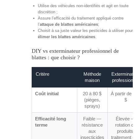
Utilise des véhicules non-identifiés et agit en toute
discrétion ;
Assure l’efficacité du traitement appliqué contre
l’
attaque de blattes américaines
;
Choisit à sa juste valeur les pesticides à utiliser pour
élimer les blattes américaines
.
DIY vs exterminateur professionnel de
blattes : que choisir ?
Critère
Méthode
Exterminateu
maison
professionne
Coût initial
20 à 80 $
À partir de 20
(pièges,
$
sprays)
Efficacité long
Faible —
Élevée —
terme
résistance
rotation de
aux
produits,
insecticides
traitement de